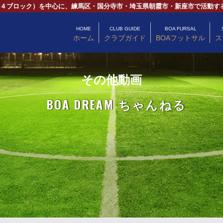
第４ブロック）を中心に、練馬区・国分寺市・埼玉県朝霞市・新座市で活動す
HOME
CLUB GUIDE
BOA FURSAL
ホーム
クラブガイド
BOAフットサル
ス
その他動画
BOA DREAM ちゃんねる