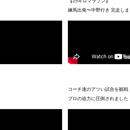
【25キロマラソン】
練馬出発〜中野行き 完走し
コーチ達のアツい試合を観戦
プロの迫力に圧倒されました