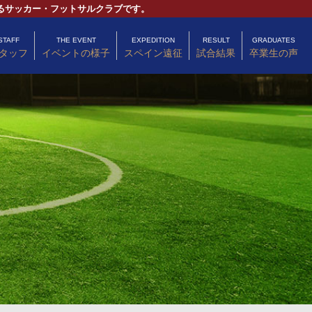
るサッカー・フットサルクラブです。
STAFF
THE EVENT
EXPEDITION
RESULT
GRADUATES
タッフ
イベントの様子
スペイン遠征
試合結果
卒業生の声